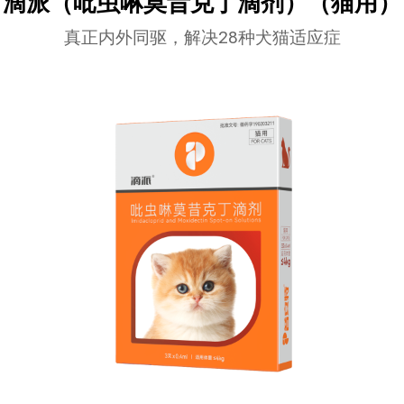
滴派（吡虫啉莫昔克丁滴剂）（猫用）
真正内外同驱，解决28种犬猫适应症