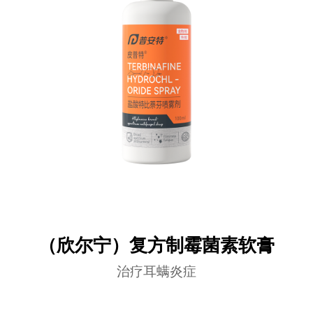
（欣尔宁）复方制霉菌素软膏
治疗耳螨炎症