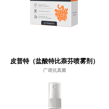
皮普特（盐酸特比萘芬喷雾剂）
广谱抗真菌