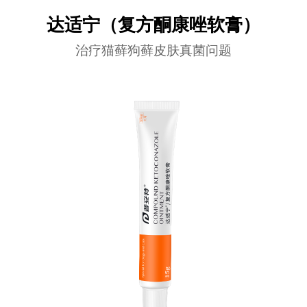
达适宁（复方酮康唑软膏）
治疗猫藓狗藓皮肤真菌问题