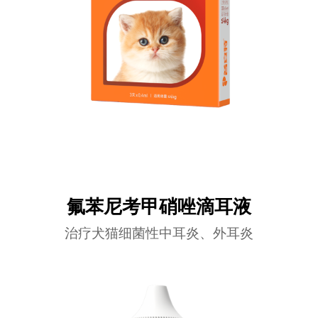
氟苯尼考甲硝唑滴耳液
治疗犬猫细菌性中耳炎、外耳炎