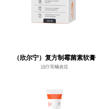
（欣尔宁）复方制霉菌素软膏
治疗耳螨炎症