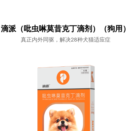
滴派（吡虫啉莫昔克丁滴剂）（狗用）
真正内外同驱，解决28种犬猫适应症