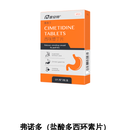
弗诺多（盐酸多西环素片）