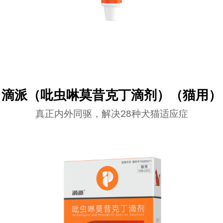
滴派（吡虫啉莫昔克丁滴剂）（猫用）
真正内外同驱，解决28种犬猫适应症