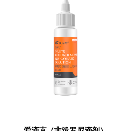
爱滴克（非泼罗尼滴剂）