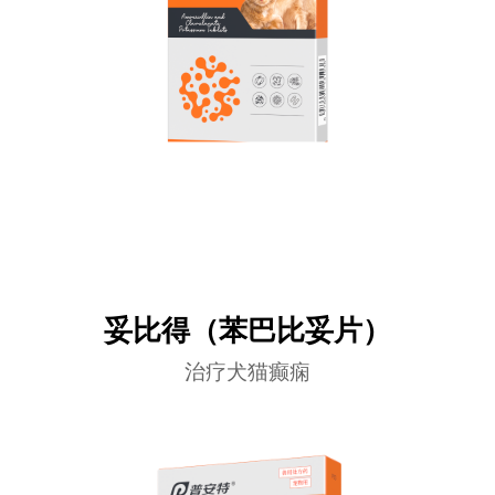
妥比得（苯巴比妥片）
治疗犬猫癫痫