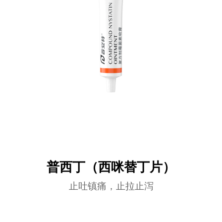
普西丁（西咪替丁片）
止吐镇痛，止拉止泻