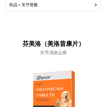
药品 > 关节骨骼
芬美洛（美洛昔康片）
关节消炎止疼