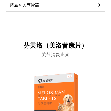
药品 > 关节骨骼
芬美洛（美洛昔康片）
关节消炎止疼