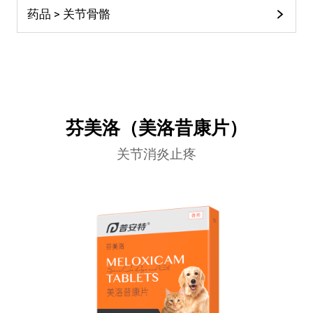
药品 > 关节骨骼
芬美洛（美洛昔康片）
关节消炎止疼